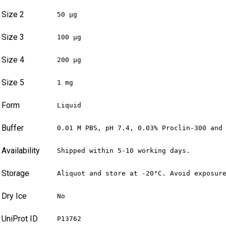
Size 2
50 µg
Size 3
100 µg
Size 4
200 µg
Size 5
1 mg
Form
Liquid
Buffer
0.01 M PBS, pH 7.4, 0.03% Proclin-300 and
Availability
Shipped within 5-10 working days.
Storage
Aliquot and store at -20°C. Avoid exposur
Dry Ice
No
UniProt ID
P13762