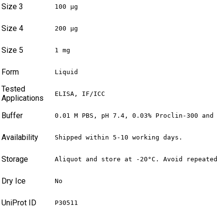
Size 3
100 µg
Size 4
200 µg
Size 5
1 mg
Form
Liquid
Tested
ELISA, IF/ICC
Applications
Buffer
0.01 M PBS, pH 7.4, 0.03% Proclin-300 and
Availability
Shipped within 5-10 working days.
Storage
Aliquot and store at -20°C. Avoid repeate
Dry Ice
No
UniProt ID
P30511