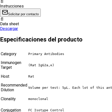
📄
Instrucciones
Solicitar por contacto
📄
Data sheet
Descargar
Especificaciones del producto
Category
Primary Antibodies
Immunogen
(Rat IgG2a,κ)
Target
Host
Rat
Recommended
Volume per test: 5μL. Each lot of this an
Dilution
Clonality
monoclonal
Conjugation
FC Isotype Control