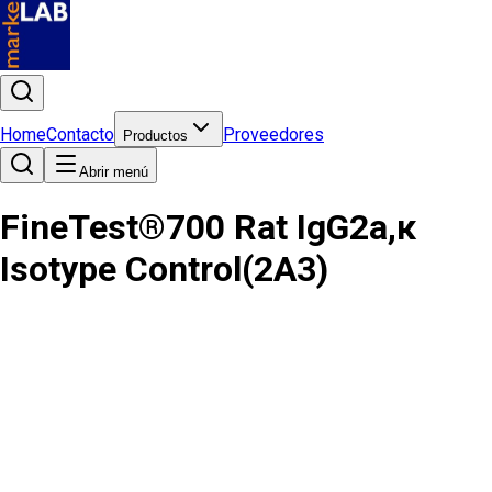
Home
Contacto
Proveedores
Productos
Abrir menú
FineTest®700 Rat IgG2a,κ
Isotype Control(2A3)