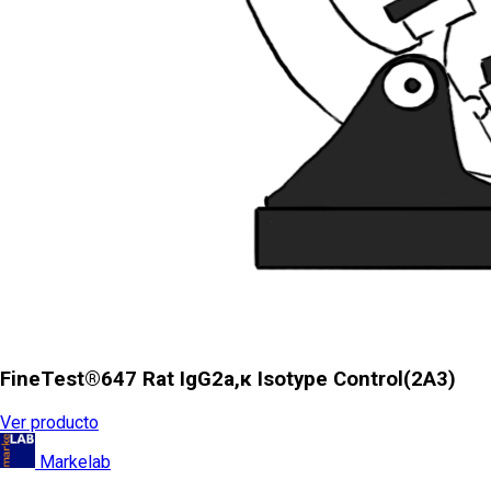
FineTest®647 Rat IgG2a,κ Isotype Control(2A3)
Ver producto
Markelab