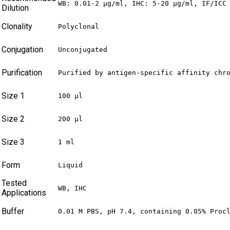
WB: 0.01-2 µg/ml, IHC: 5-20 µg/ml, IF/ICC
Dilution
Clonality
Polyclonal
Conjugation
Unconjugated
Purification
Purified by antigen-specific affinity chr
Size 1
100 µl
Size 2
200 µl
Size 3
1 ml
Form
Liquid
Tested
WB, IHC
Applications
Buffer
0.01 M PBS, pH 7.4, containing 0.05% Proc