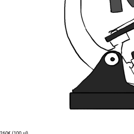
260€ (100 µl)