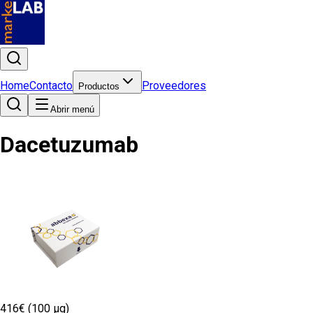
Home
Contacto
Proveedores
Productos
Abrir menú
Dacetuzumab
416€ (100 µg)