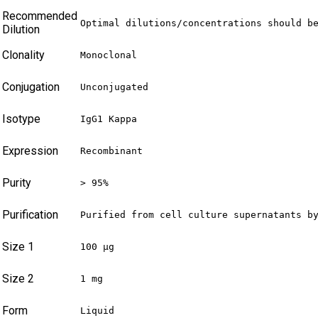
Recommended
Optimal dilutions/concentrations should b
Dilution
Clonality
Monoclonal
Conjugation
Unconjugated
Isotype
IgG1 Kappa
Expression
Recombinant
Purity
> 95%
Purification
Purified from cell culture supernatants b
Size 1
100 µg
Size 2
1 mg
Form
Liquid