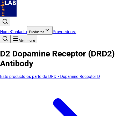
Home
Contacto
Proveedores
Productos
Abrir menú
D2 Dopamine Receptor (DRD2)
Antibody
Este producto es parte de
DRD - Dopamine Receptor D