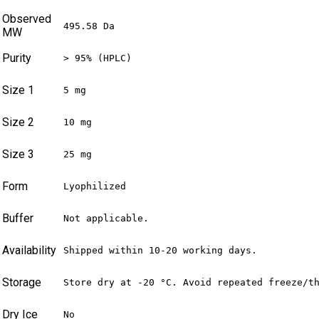
Observed
495.58 Da
MW
Purity
> 95% (HPLC)
Size 1
5 mg
Size 2
10 mg
Size 3
25 mg
Form
Lyophilized
Buffer
Not applicable.
Availability
Shipped within 10-20 working days.
Storage
Store dry at -20 °C. Avoid repeated freeze/t
Dry Ice
No