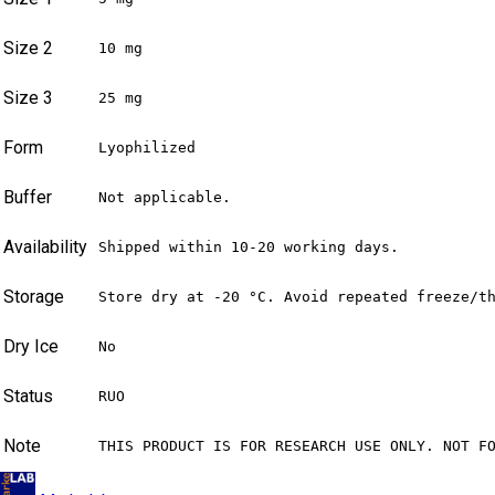
Size 2
10 mg
Size 3
25 mg
Form
Lyophilized
Buffer
Not applicable.
Availability
Shipped within 10-20 working days.
Storage
Store dry at -20 °C. Avoid repeated freeze/t
Dry Ice
No
Status
RUO
Note
THIS PRODUCT IS FOR RESEARCH USE ONLY. NOT F