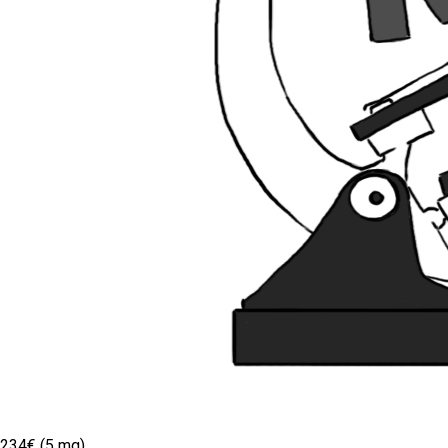
234€ (5 mg)