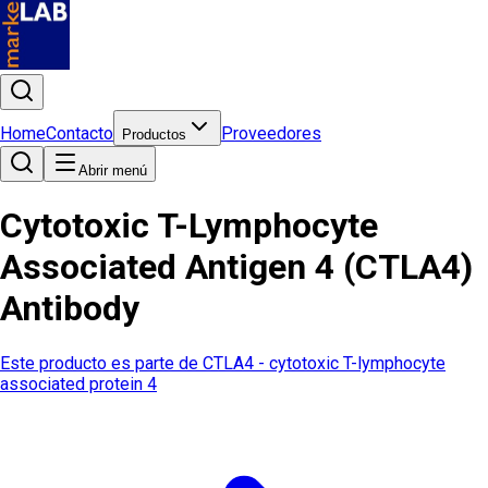
Home
Contacto
Proveedores
Productos
Abrir menú
Cytotoxic T-Lymphocyte
Associated Antigen 4 (CTLA4)
Antibody
Este producto es parte de
CTLA4 - cytotoxic T-lymphocyte
associated protein 4