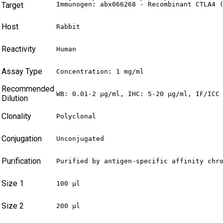
Target
Immunogen: abx066268 - Recombinant CTLA4 
Host
Rabbit
Reactivity
Human
Assay Type
Concentration: 1 mg/ml
Recommended
WB: 0.01-2 µg/ml, IHC: 5-20 µg/ml, IF/ICC
Dilution
Clonality
Polyclonal
Conjugation
Unconjugated
Purification
Purified by antigen-specific affinity chr
Size 1
100 µl
Size 2
200 µl