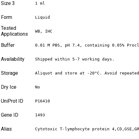
Size 3
1 ml
Form
Liquid
Tested
WB, IHC
Applications
Buffer
0.01 M PBS, pH 7.4, containing 0.05% Proc
Availability
Shipped within 5-7 working days.
Storage
Aliquot and store at -20°C. Avoid repeate
Dry Ice
No
UniProt ID
P16410
Gene ID
1493
Alias
Cytotoxic T-lymphocyte protein 4,CD,GSE,G