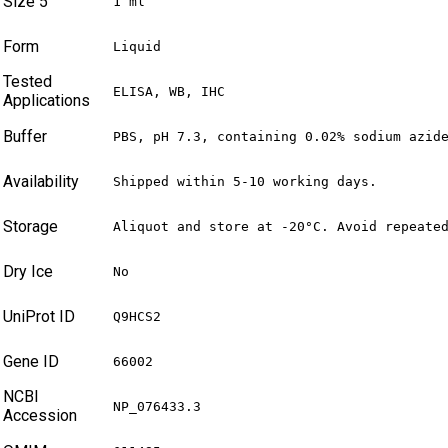
Size 5
1 ml
Form
Liquid
Tested
ELISA, WB, IHC
Applications
Buffer
PBS, pH 7.3, containing 0.02% sodium azid
Availability
Shipped within 5-10 working days.
Storage
Aliquot and store at -20°C. Avoid repeate
Dry Ice
No
UniProt ID
Q9HCS2
Gene ID
66002
NCBI
NP_076433.3
Accession