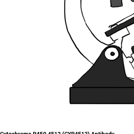
Cytochrome P450 4F12 (CYP4F12) Antibody