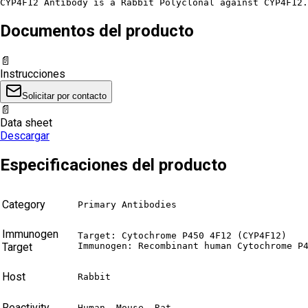
CYP4F12 Antibody is a Rabbit Polyclonal against CYP4F12.
Documentos del producto
📄
Instrucciones
Solicitar por contacto
📄
Data sheet
Descargar
Especificaciones del producto
Category
Primary Antibodies
Immunogen
Target: Cytochrome P450 4F12 (CYP4F12)

Target
Immunogen: Recombinant human Cytochrome P
Host
Rabbit
Reactivity
Human, Mouse, Rat