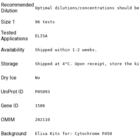
Recommended
Optimal dilutions/concentrations should b
Dilution
Size 1
96 tests
Tested
ELISA
Applications
Availability
Shipped within 1-2 weeks.
Storage
Shipped at 4°C. Upon receipt, store the k
Dry Ice
No
UniProt ID
P05093
Gene ID
1586
OMIM
202110
Background
Elisa Kits for: Cytochrome P450