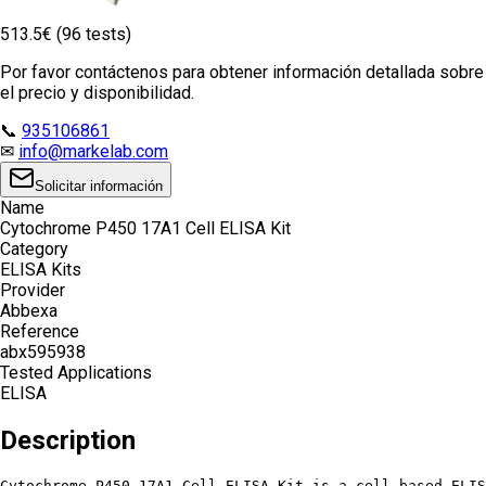
513.5€ (96 tests)
Por favor contáctenos para obtener información detallada sobre
el precio y disponibilidad.
📞
935106861
✉
info@markelab.com
Solicitar información
Name
Cytochrome P450 17A1 Cell ELISA Kit
Category
ELISA Kits
Provider
Abbexa
Reference
abx595938
Tested Applications
ELISA
Description
Cytochrome P450 17A1 Cell ELISA Kit is a cell-based ELIS