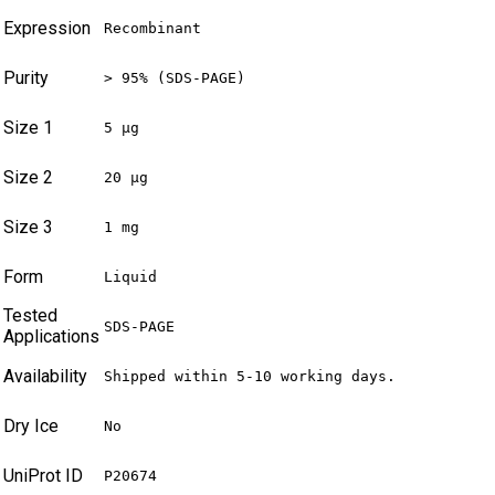
Expression
Recombinant
Purity
> 95% (SDS-PAGE)
Size 1
5 µg
Size 2
20 µg
Size 3
1 mg
Form
Liquid
Tested
SDS-PAGE
Applications
Availability
Shipped within 5-10 working days.
Dry Ice
No
UniProt ID
P20674