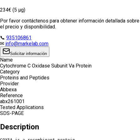
234€ (5 µg)
Por favor contáctenos para obtener información detallada sobre
el precio y disponibilidad.
📞
935106861
✉
info@markelab.com
Solicitar información
Name
Cytochrome C Oxidase Subunit Va Protein
Category
Proteins and Peptides
Provider
Abbexa
Reference
abx261001
Tested Applications
SDS-PAGE
Description
COX5A is a recombinant protein.