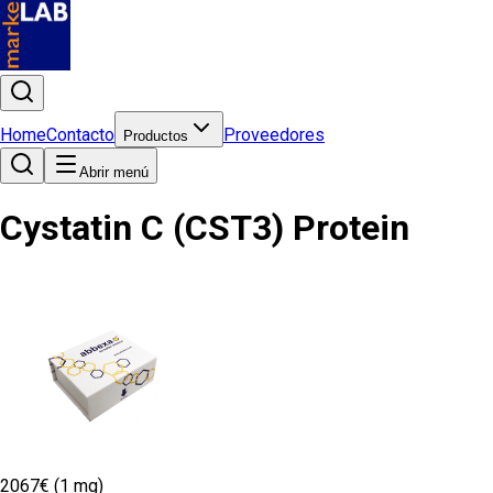
Home
Contacto
Proveedores
Productos
Abrir menú
Cystatin C (CST3) Protein
2067€ (1 mg)