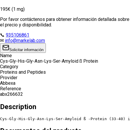
195€ (1 mg)
Por favor contáctenos para obtener información detallada sobre
el precio y disponibilidad.
📞
935106861
✉
info@markelab.com
Solicitar información
Name
Cys-Gly-His-Gly-Asn-Lys-Ser-Amyloid ß Protein
Category
Proteins and Peptides
Provider
Abbexa
Reference
abx266632
Description
Cys-Gly-His-Gly-Asn-Lys-Ser-Amyloid ß -Protein (33-40) i