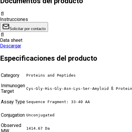
Documentos del producto
📄
Instrucciones
Solicitar por contacto
📄
Data sheet
Descargar
Especificaciones del producto
Category
Proteins and Peptides
Immunogen
Cys-Gly-His-Gly-Asn-Lys-Ser-Amyloid ß Protei
Target
Assay Type
Sequence Fragment: 33-40 AA
Conjugation
Unconjugated
Observed
1414.67 Da
MW