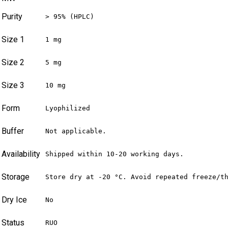
Purity
> 95% (HPLC)
Size 1
1 mg
Size 2
5 mg
Size 3
10 mg
Form
Lyophilized
Buffer
Not applicable.
Availability
Shipped within 10-20 working days.
Storage
Store dry at -20 °C. Avoid repeated freeze/t
Dry Ice
No
Status
RUO