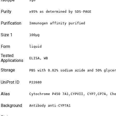
Purity
≥95% as determined by SDS-PAGE
Purification
Immunogen affinity purified
Size 1
100µg
Form
liquid
Tested
ELISA, WB
Applications
Storage
PBS with 0.02% sodium azide and 50% glyce
UniProt ID
P22680
Alias
Cytochrome P450 7A1,CYPVII, CYP7,CP7A, Ch
Background
Antibody anti-CYP7A1