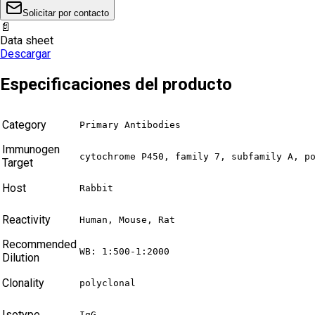
Solicitar por contacto
📄
Data sheet
Descargar
Especificaciones del producto
Category
Primary Antibodies
Immunogen
cytochrome P450, family 7, subfamily A, p
Target
Host
Rabbit
Reactivity
Human, Mouse, Rat
Recommended
WB: 1:500-1:2000
Dilution
Clonality
polyclonal
Isotype
IgG