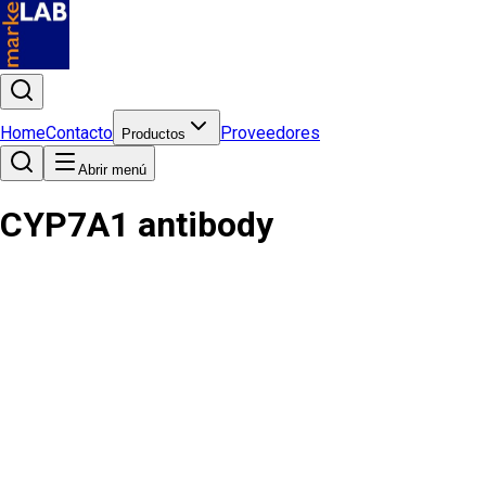
Home
Contacto
Proveedores
Productos
Abrir menú
CYP7A1 antibody