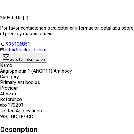
260€ (100 µl)
Por favor contáctenos para obtener información detallada sobre
el precio y disponibilidad.
📞
935106861
✉
info@markelab.com
Solicitar información
Name
Angiopoietin 1 (ANGPT1) Antibody
Category
Primary Antibodies
Provider
Abbexa
Reference
abx170203
Tested Applications
WB, IHC, IF/ICC
Description