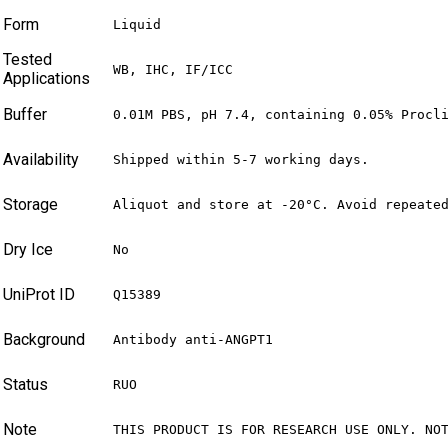
Form
Liquid
Tested
WB, IHC, IF/ICC
Applications
Buffer
0.01M PBS, pH 7.4, containing 0.05% Procl
Availability
Shipped within 5-7 working days.
Storage
Aliquot and store at -20°C. Avoid repeate
Dry Ice
No
UniProt ID
Q15389
Background
Antibody anti-ANGPT1
Status
RUO
Note
THIS PRODUCT IS FOR RESEARCH USE ONLY. NO