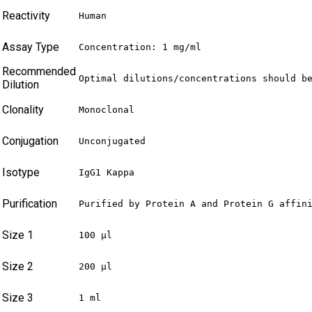
Reactivity
Human
Assay Type
Concentration: 1 mg/ml
Recommended
Optimal dilutions/concentrations should b
Dilution
Clonality
Monoclonal
Conjugation
Unconjugated
Isotype
IgG1 Kappa
Purification
Purified by Protein A and Protein G affin
Size 1
100 µl
Size 2
200 µl
Size 3
1 ml