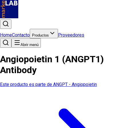
Home
Contacto
Proveedores
Productos
Abrir menú
Angiopoietin 1 (ANGPT1)
Antibody
Este producto es parte de
ANGPT - Angiopoietin