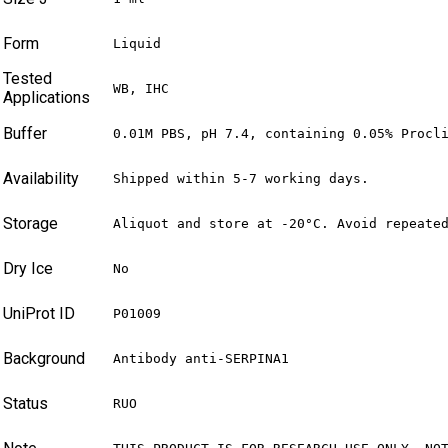
Form
Liquid
Tested
WB, IHC
Applications
Buffer
0.01M PBS, pH 7.4, containing 0.05% Procl
Availability
Shipped within 5-7 working days.
Storage
Aliquot and store at -20°C. Avoid repeate
Dry Ice
No
UniProt ID
P01009
Background
Antibody anti-SERPINA1
Status
RUO