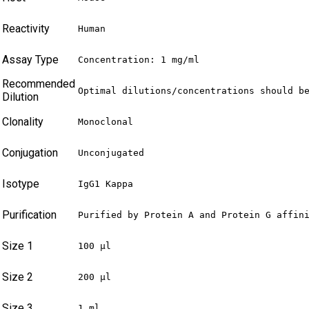
Reactivity
Human
Assay Type
Concentration: 1 mg/ml
Recommended
Optimal dilutions/concentrations should b
Dilution
Clonality
Monoclonal
Conjugation
Unconjugated
Isotype
IgG1 Kappa
Purification
Purified by Protein A and Protein G affin
Size 1
100 µl
Size 2
200 µl
Size 3
1 ml