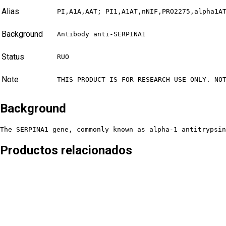
Alias
PI,A1A,AAT; PI1,A1AT,nNIF,PRO2275,alpha1A
Background
Antibody anti-SERPINA1
Status
RUO
Note
THIS PRODUCT IS FOR RESEARCH USE ONLY. NO
Background
The SERPINA1 gene, commonly known as alpha-1 antitrypsin
Productos relacionados