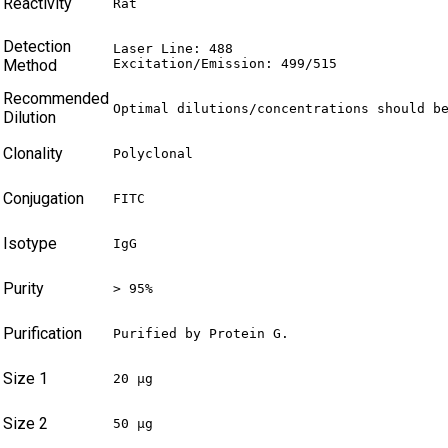
Reactivity
Rat
Detection
Laser Line: 488

Method
Excitation/Emission: 499/515
Recommended
Optimal dilutions/concentrations should b
Dilution
Clonality
Polyclonal
Conjugation
FITC
Isotype
IgG
Purity
> 95%
Purification
Purified by Protein G.
Size 1
20 µg
Size 2
50 µg