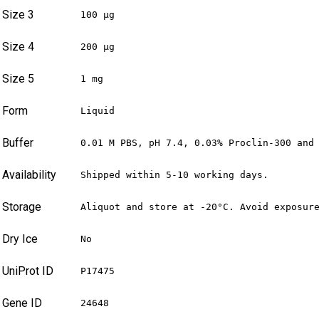
Size 3
100 µg
Size 4
200 µg
Size 5
1 mg
Form
Liquid
Buffer
0.01 M PBS, pH 7.4, 0.03% Proclin-300 and
Availability
Shipped within 5-10 working days.
Storage
Aliquot and store at -20°C. Avoid exposur
Dry Ice
No
UniProt ID
P17475
Gene ID
24648