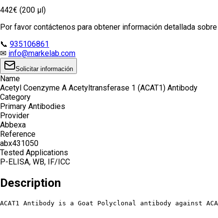
442€ (200 µl)
Por favor contáctenos para obtener información detallada sobre e
📞
935106861
✉
info@markelab.com
Solicitar información
Name
Acetyl Coenzyme A Acetyltransferase 1 (ACAT1) Antibody
Category
Primary Antibodies
Provider
Abbexa
Reference
abx431050
Tested Applications
P-ELISA, WB, IF/ICC
Description
ACAT1 Antibody is a Goat Polyclonal antibody against ACA