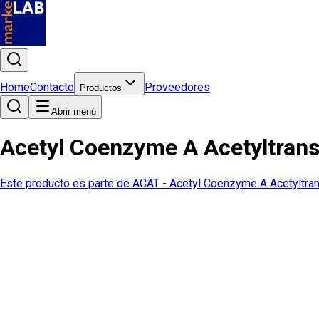
Home
Contacto
Proveedores
Productos
Abrir menú
Acetyl Coenzyme A Acetyltrans
Este producto es parte de
ACAT - Acetyl Coenzyme A Acetyltra