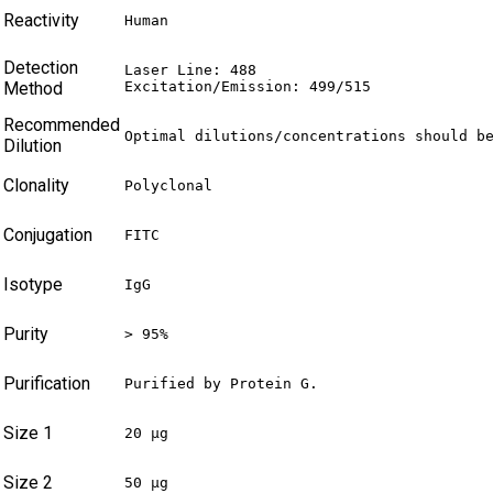
Reactivity
Human
Detection
Laser Line: 488

Method
Excitation/Emission: 499/515
Recommended
Optimal dilutions/concentrations should b
Dilution
Clonality
Polyclonal
Conjugation
FITC
Isotype
IgG
Purity
> 95%
Purification
Purified by Protein G.
Size 1
20 µg
Size 2
50 µg