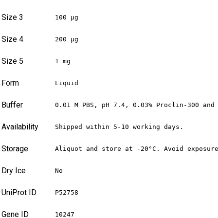
Size 3
100 µg
Size 4
200 µg
Size 5
1 mg
Form
Liquid
Buffer
0.01 M PBS, pH 7.4, 0.03% Proclin-300 and
Availability
Shipped within 5-10 working days.
Storage
Aliquot and store at -20°C. Avoid exposur
Dry Ice
No
UniProt ID
P52758
Gene ID
10247