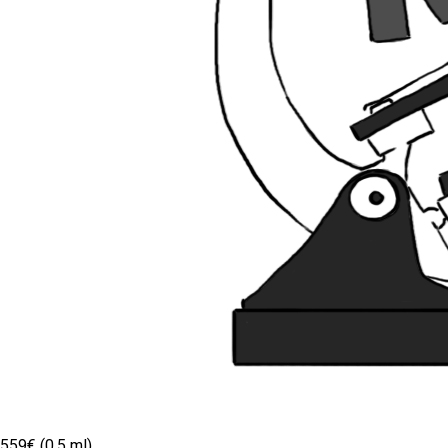
559€ (0.5 ml)