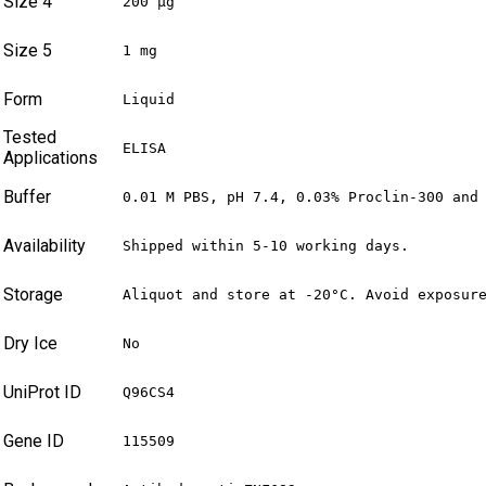
Size 4
200 µg
Size 5
1 mg
Form
Liquid
Tested
ELISA
Applications
Buffer
0.01 M PBS, pH 7.4, 0.03% Proclin-300 and
Availability
Shipped within 5-10 working days.
Storage
Aliquot and store at -20°C. Avoid exposur
Dry Ice
No
UniProt ID
Q96CS4
Gene ID
115509