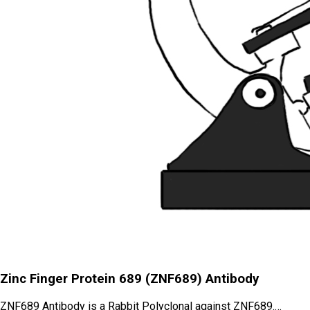
Zinc Finger Protein 689 (ZNF689) Antibody
ZNF689 Antibody is a Rabbit Polyclonal against ZNF689.…