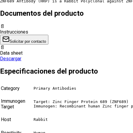
ZNF689 Antibody (HRP) is a Rabbit Polyclonal against ZNF
Documentos del producto
📄
Instrucciones
Solicitar por contacto
📄
Data sheet
Descargar
Especificaciones del producto
Category
Primary Antibodies
Immunogen
Target: Zinc Finger Protein 689 (ZNF689)

Target
Immunogen: Recombinant human Zinc finger 
Host
Rabbit
Reactivity
Human