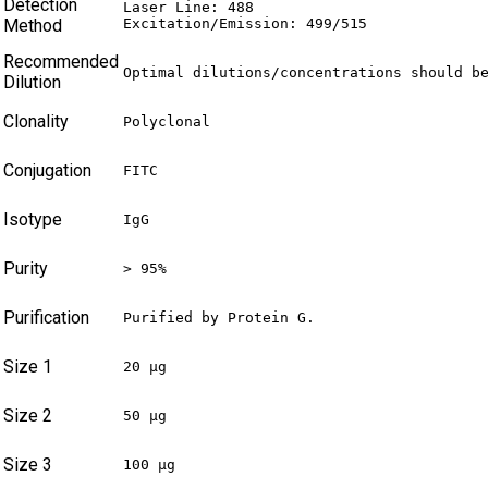
Detection
Laser Line: 488

Method
Excitation/Emission: 499/515
Recommended
Optimal dilutions/concentrations should b
Dilution
Clonality
Polyclonal
Conjugation
FITC
Isotype
IgG
Purity
> 95%
Purification
Purified by Protein G.
Size 1
20 µg
Size 2
50 µg
Size 3
100 µg