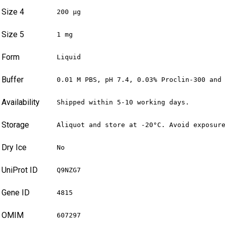
Size 4
200 µg
Size 5
1 mg
Form
Liquid
Buffer
0.01 M PBS, pH 7.4, 0.03% Proclin-300 and
Availability
Shipped within 5-10 working days.
Storage
Aliquot and store at -20°C. Avoid exposur
Dry Ice
No
UniProt ID
Q9NZG7
Gene ID
4815
OMIM
607297