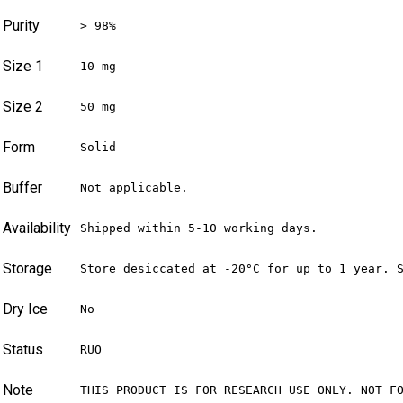
Purity
> 98%
Size 1
10 mg
Size 2
50 mg
Form
Solid
Buffer
Not applicable.
Availability
Shipped within 5-10 working days.
Storage
Store desiccated at -20°C for up to 1 year. 
Dry Ice
No
Status
RUO
Note
THIS PRODUCT IS FOR RESEARCH USE ONLY. NOT F