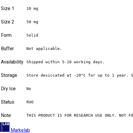
Size 1
10 mg
Size 2
50 mg
Form
Solid
Buffer
Not applicable.
Availability
Shipped within 5-10 working days.
Storage
Store desiccated at -20°C for up to 1 year. 
Dry Ice
No
Status
RUO
Note
THIS PRODUCT IS FOR RESEARCH USE ONLY. NOT F
Markelab