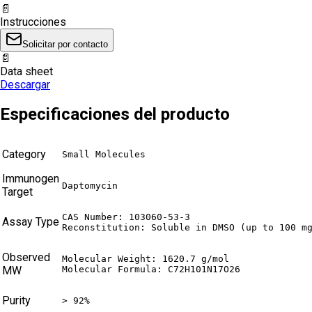
📄
Instrucciones
Solicitar por contacto
📄
Data sheet
Descargar
Especificaciones del producto
Category
Small Molecules
Immunogen
Daptomycin
Target
CAS Number: 103060-53-3

Assay Type
Reconstitution: Soluble in DMSO (up to 100 m
Observed
Molecular Weight: 1620.7 g/mol

MW
Molecular Formula: C72H101N17O26
Purity
> 92%