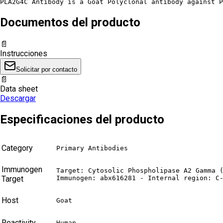
PLA2G4C Antibody is a Goat Polyclonal antibody against P
Documentos del producto
📄
Instrucciones
Solicitar por contacto
📄
Data sheet
Descargar
Especificaciones del producto
Category
Primary Antibodies
Immunogen
Target: Cytosolic Phospholipase A2 Gamma (
Target
Immunogen: abx616281 - Internal region: C
Host
Goat
Reactivity
Human