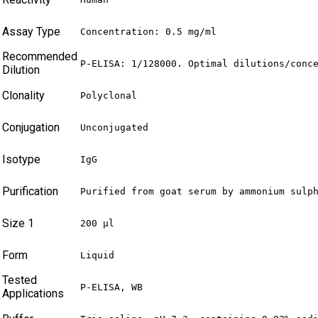
Assay Type
Concentration: 0.5 mg/ml
Recommended
P-ELISA: 1/128000. Optimal dilutions/conc
Dilution
Clonality
Polyclonal
Conjugation
Unconjugated
Isotype
IgG
Purification
Purified from goat serum by ammonium sulp
Size 1
200 µl
Form
Liquid
Tested
P-ELISA, WB
Applications