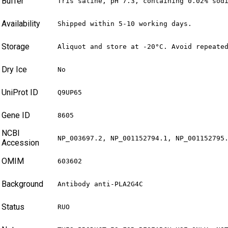
Buffer
Tris saline, pH 7.3, containing 0.02% sod
Availability
Shipped within 5-10 working days.
Storage
Aliquot and store at -20°C. Avoid repeate
Dry Ice
No
UniProt ID
Q9UP65
Gene ID
8605
NCBI
NP_003697.2, NP_001152794.1, NP_001152795
Accession
OMIM
603602
Background
Antibody anti-PLA2G4C
Status
RUO