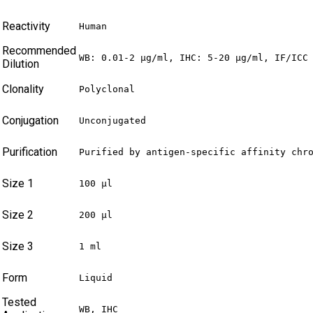
Reactivity
Human
Recommended
WB: 0.01-2 µg/ml, IHC: 5-20 µg/ml, IF/ICC
Dilution
Clonality
Polyclonal
Conjugation
Unconjugated
Purification
Purified by antigen-specific affinity chr
Size 1
100 µl
Size 2
200 µl
Size 3
1 ml
Form
Liquid
Tested
WB, IHC