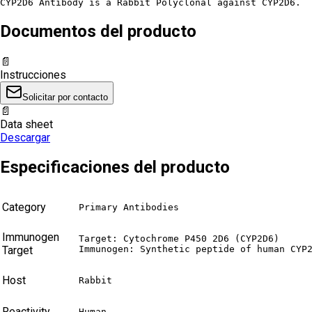
CYP2D6 Antibody is a Rabbit Polyclonal against CYP2D6.
Documentos del producto
📄
Instrucciones
Solicitar por contacto
📄
Data sheet
Descargar
Especificaciones del producto
Category
Primary Antibodies
Immunogen
Target: Cytochrome P450 2D6 (CYP2D6)

Target
Immunogen: Synthetic peptide of human CYP
Host
Rabbit
Reactivity
Human