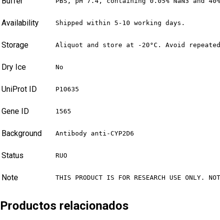
Buffer
PBS, pH 7.4, containing 0.05% NaN3 and 40
Availability
Shipped within 5-10 working days.
Storage
Aliquot and store at -20°C. Avoid repeate
Dry Ice
No
UniProt ID
P10635
Gene ID
1565
Background
Antibody anti-CYP2D6
Status
RUO
Note
THIS PRODUCT IS FOR RESEARCH USE ONLY. NO
Productos relacionados