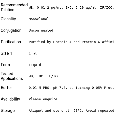
Recommended
WB: 0.01-2 µg/ml, IHC: 5-20 µg/ml, IF/ICC
Dilution
Clonality
Monoclonal
Conjugation
Unconjugated
Purification
Purified by Protein A and Protein G affin
Size 1
1 ml
Form
Liquid
Tested
WB, IHC, IF/ICC
Applications
Buffer
0.01 M PBS, pH 7.4, containing 0.05% Proc
Availability
Please enquire.
Storage
Aliquot and store at -20°C. Avoid repeate