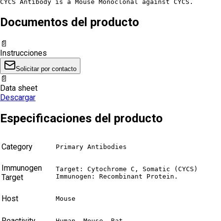
CYCS Antibody is a Mouse Monoclonal against CYCS.
Documentos del producto
📄
Instrucciones
Solicitar por contacto
📄
Data sheet
Descargar
Especificaciones del producto
Category
Primary Antibodies
Immunogen
Target: Cytochrome C, Somatic (CYCS)

Target
Immunogen: Recombinant Protein.
Host
Mouse
Reactivity
Human, Mouse, Rat