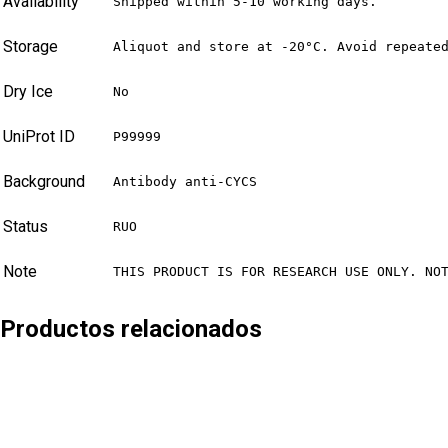
Availability
Shipped within 5-10 working days.
Storage
Aliquot and store at -20°C. Avoid repeate
Dry Ice
No
UniProt ID
P99999
Background
Antibody anti-CYCS
Status
RUO
Note
THIS PRODUCT IS FOR RESEARCH USE ONLY. NO
Productos relacionados