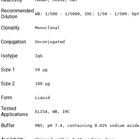
Recommended
WB: 1/500 - 1/5000, IHC: 1/50 - 1/500. Op
Dilution
Clonality
Monoclonal
Conjugation
Unconjugated
Isotype
IgG
Size 1
50 µg
Size 2
100 µg
Form
Liquid
Tested
ELISA, WB, IHC
Applications
Buffer
PBS, pH 7.4, containing 0.02% sodium azid