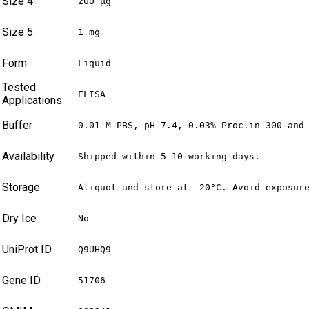
Size 4
200 µg
Size 5
1 mg
Form
Liquid
Tested
ELISA
Applications
Buffer
0.01 M PBS, pH 7.4, 0.03% Proclin-300 and
Availability
Shipped within 5-10 working days.
Storage
Aliquot and store at -20°C. Avoid exposur
Dry Ice
No
UniProt ID
Q9UHQ9
Gene ID
51706