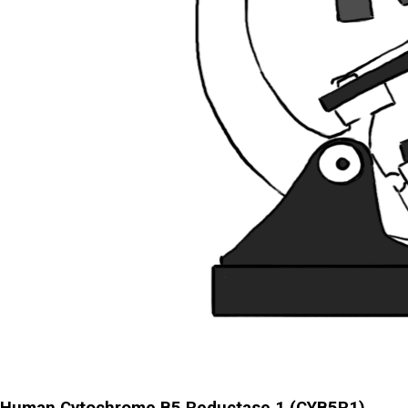
Human Cytochrome B5 Reductase 1 (CYB5R1)