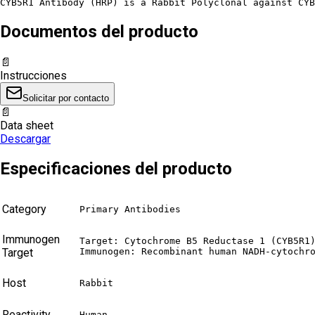
CYB5R1 Antibody (HRP) is a Rabbit Polyclonal against CYB
Documentos del producto
📄
Instrucciones
Solicitar por contacto
📄
Data sheet
Descargar
Especificaciones del producto
Category
Primary Antibodies
Immunogen
Target: Cytochrome B5 Reductase 1 (CYB5R1)
Target
Immunogen: Recombinant human NADH-cytochr
Host
Rabbit
Reactivity
Human