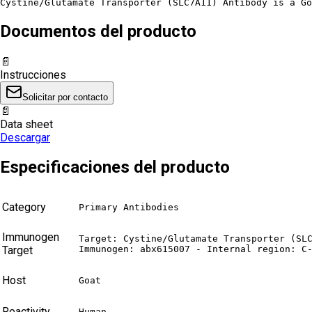
Cystine/Glutamate Transporter (SLC7A11) Antibody is a Go
Documentos del producto
📄
Instrucciones
Solicitar por contacto
📄
Data sheet
Descargar
Especificaciones del producto
Category
Primary Antibodies
Immunogen
Target: Cystine/Glutamate Transporter (SLC
Target
Immunogen: abx615007 - Internal region: C
Host
Goat
Reactivity
Human