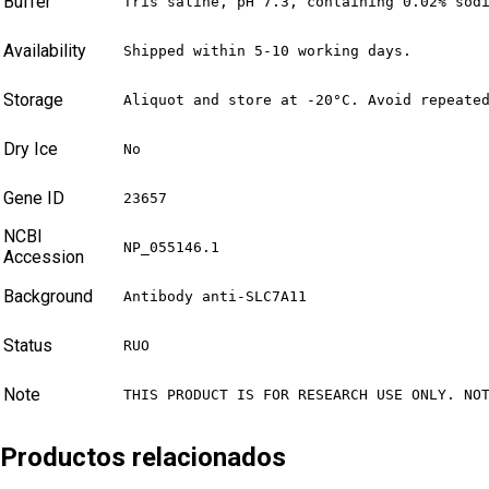
Buffer
Tris saline, pH 7.3, containing 0.02% sod
Availability
Shipped within 5-10 working days.
Storage
Aliquot and store at -20°C. Avoid repeate
Dry Ice
No
Gene ID
23657
NCBI
NP_055146.1
Accession
Background
Antibody anti-SLC7A11
Status
RUO
Note
THIS PRODUCT IS FOR RESEARCH USE ONLY. NO
Productos relacionados